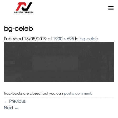
Skip
to
content
bg-celeb
Published
18/05/2019
at
1900 × 695
in
bg-celeb
Trackbacks are closed, but you can
post a comment
.
←
Previous
Next
→