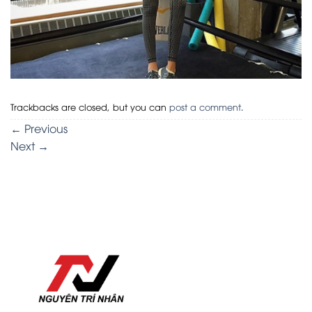
Trackbacks are closed, but you can
post a comment
.
←
Previous
Next
→