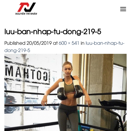
Skip
to
content
luu-ban-nhap-tu-dong-219-5
Published
20/05/2019
at
600 × 541
in
luu-ban-nhap-tu-
dong-219-5