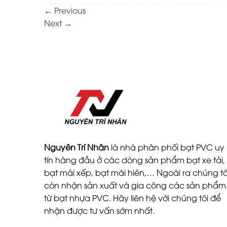
←
Previous
Next
→
Nguyên Trí Nhân
là nhà phân phối bạt PVC uy
tín hàng đầu ở các dòng sản phẩm bạt xe tải,
bạt mái xếp, bạt mái hiên,… Ngoài ra chúng tô
còn nhận sản xuất và gia công các sản phẩm
từ bạt nhựa PVC. Hãy liên hệ với chúng tôi để
nhận được tư vấn sớm nhất.