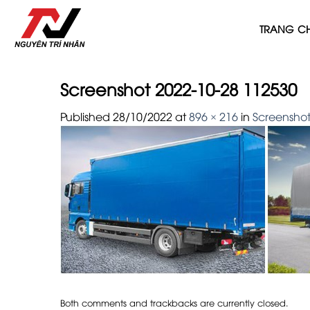
Skip
to
TRANG C
content
Screenshot 2022-10-28 112530
Published
28/10/2022
at
896 × 216
in
Screenshot
Both comments and trackbacks are currently closed.