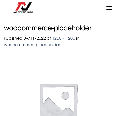
Skip
to
content
woocommerce-placeholder
Published
09/11/2022
at
1200 × 1200
in
woocommerce-placeholder